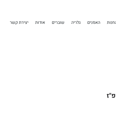
חנות
האמנים
גלריה
שוברים
אודות
יצירת קשר
פ"ז
Rating is 5.0 o