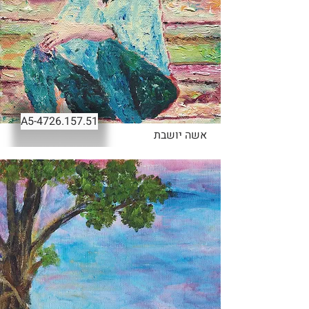
-A5
4726.157.51
אשה יושבת