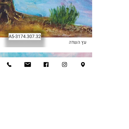
-A5
3174.307.32
עץ השדה